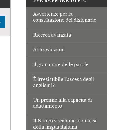
PER SAPERNE DI PIÙ
Avvertenze per la
consultazione del dizionario
A
Ricerca avanzata
Abbreviazioni
Il gran mare delle parole
È irresistibile l’ascesa degli
anglismi?
Un premio alla capacità di
adattamento
Il Nuovo vocabolario di base
della lingua italiana