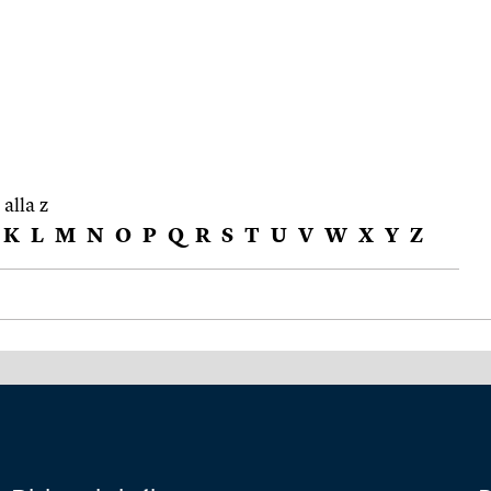
 alla z
K
L
M
N
O
P
Q
R
S
T
U
V
W
X
Y
Z