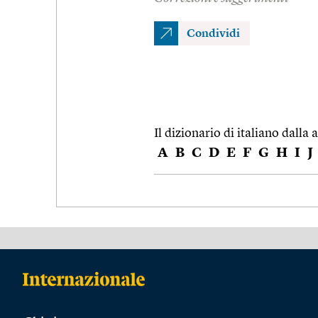
Condividi
Il dizionario di italiano dalla a
A
B
C
D
E
F
G
H
I
J