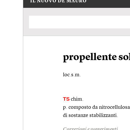
IL NUOVO DE MAURO
propellente so
loc.s.m.
TS
chim.
p. composto da nitrocellulosa, 
di sostanze stabilizzanti.
Correzioni e suggerimenti