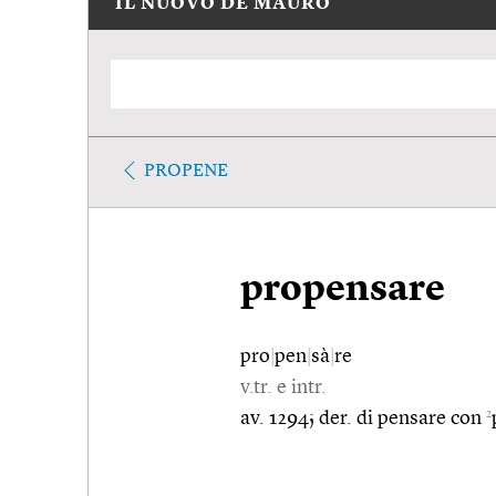
IL NUOVO DE MAURO
PROPENE
propensare
pro
|
pen
|
sà
|
re
v.tr. e intr.
2
av. 1294; der. di pensare con