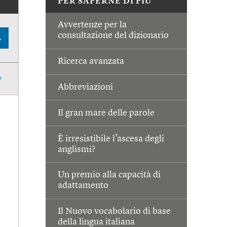
PER SAPERNE DI PIÙ
Avvertenze per la
consultazione del dizionario
A
Ricerca avanzata
Abbreviazioni
Il gran mare delle parole
È irresistibile l’ascesa degli
anglismi?
Un premio alla capacità di
adattamento
Il Nuovo vocabolario di base
della lingua italiana