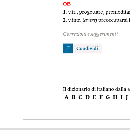
OB
1.
v.tr., progettare, premedit
2.
v.intr. (
avere
) preoccuparsi 
Correzioni e suggerimenti
Condividi
Il dizionario di italiano dalla a
A
B
C
D
E
F
G
H
I
J