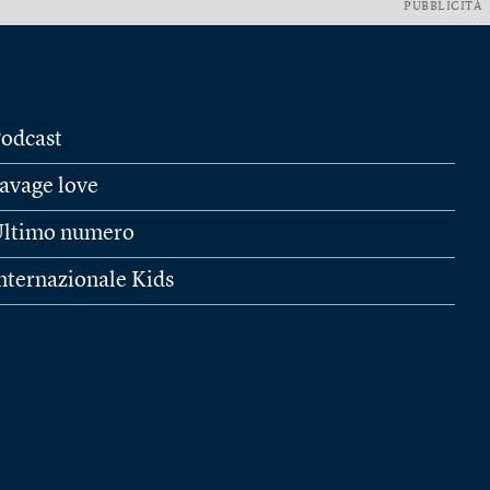
PUBBLICITÀ
odcast
avage love
ltimo numero
nternazionale Kids