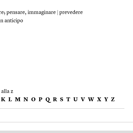
are; pensare, immaginare
|
prevedere
in anticipo
 alla z
K
L
M
N
O
P
Q
R
S
T
U
V
W
X
Y
Z