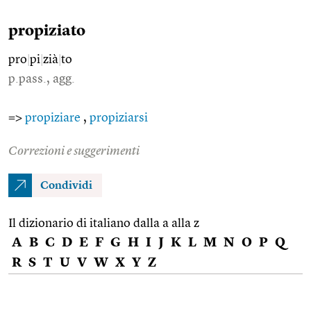
propiziato
pro
|
pi
|
zià
|
to
p.pass., agg.
=>
propiziare
,
propiziarsi
Correzioni e suggerimenti
Condividi
Il dizionario di italiano dalla a alla z
A
B
C
D
E
F
G
H
I
J
K
L
M
N
O
P
Q
R
S
T
U
V
W
X
Y
Z