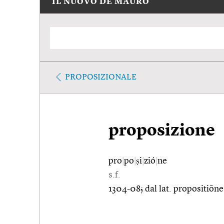
IL NUOVO DE MAURO
PROPOSIZIONALE
proposizione
pro
|
po
|
ṣi
|
zió
|
ne
s.f.
1304-08; dal lat. propositiōne