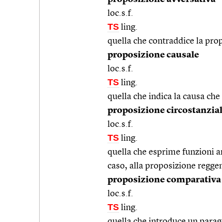
loc.s.f.
TS
ling.
quella che contraddice la pro
proposizione causale
loc.s.f.
TS
ling.
quella che indica la causa che
proposizione circostanzia
loc.s.f.
TS
ling.
quella che esprime funzioni an
caso, alla proposizione regge
proposizione comparativa
loc.s.f.
TS
ling.
quella che introduce un parag