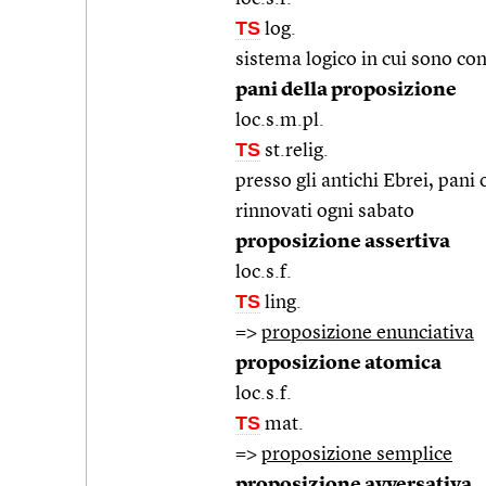
TS
log.
sistema logico in cui sono con
pani della proposizione
loc.s.m.pl.
TS
st.relig.
presso gli antichi Ebrei, pani 
rinnovati ogni sabato
proposizione assertiva
loc.s.f.
TS
ling.
=>
proposizione enunciativa
proposizione atomica
loc.s.f.
TS
mat.
=>
proposizione semplice
proposizione avversativa