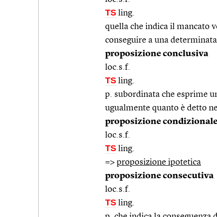
TS
ling.
quella che indica il mancato v
conseguire a una determinata c
proposizione conclusiva
loc.s.f.
TS
ling.
p. subordinata che esprime u
ugualmente quanto è detto ne
proposizione condizional
loc.s.f.
TS
ling.
=>
proposizione ipotetica
proposizione consecutiva
loc.s.f.
TS
ling.
p. che indica la conseguenza d