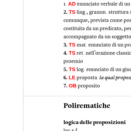
AD
1.
enunciato verbale di un 
2.
TS
ling., gramm. struttura s
comunque, prevista come possi
costituita da un predicato, p
accompagnato da un soggetto e 
3.
TS
mat. enunciato di un pr
4.
TS
ret. nell’orazione class
proemio
5.
TS
log. enunciato di un giu
6.
LE
proposta:
la qual proposi
7.
OB
proposito
Polirematiche
logica delle proposizioni
loc.s.f.