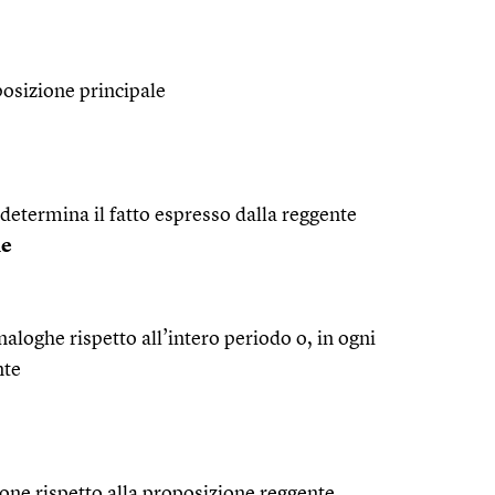
posizione principale
 determina il fatto espresso dalla reggente
le
aloghe rispetto all’intero periodo o, in ogni
nte
one rispetto alla proposizione reggente