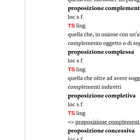
proposizione complement
loc.s.f.
TS
ling.
quella che, in unione con un’a
complemento oggetto o di so
proposizione complessa
loc.s.f.
TS
ling.
quella che oltre ad avere sog
complementi indiretti
proposizione completiva
loc.s.f.
TS
ling.
=>
proposizione complement
proposizione concessiva
loc.s.f.