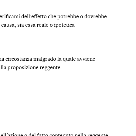
erificarsi dell’effetto che potrebbe o dovrebbe
ausa, sia essa reale o ipotetica
na circostanza malgrado la quale avviene
lla proposizione reggente
e
ell’azione o del fatto contenuto nella reggente