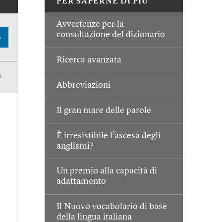
PER SAPERNE DI PIÙ
Avvertenze per la
consultazione del dizionario
A
Ricerca avanzata
Abbreviazioni
Il gran mare delle parole
È irresistibile l’ascesa degli
anglismi?
Un premio alla capacità di
adattamento
Il Nuovo vocabolario di base
della lingua italiana