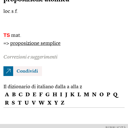
loc.s.f.
TS
mat.
=>
proposizione semplice
Correzioni e suggerimenti
Condividi
Il dizionario di italiano dalla a alla z
A
B
C
D
E
F
G
H
I
J
K
L
M
N
O
P
Q
R
S
T
U
V
W
X
Y
Z