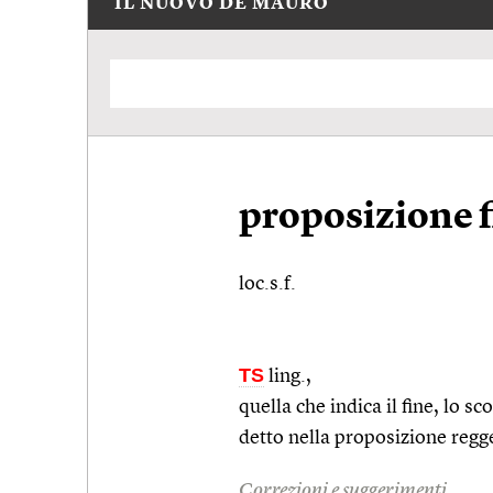
IL NUOVO DE MAURO
proposizione f
loc.s.f.
TS
ling.
,
quella che indica il fine, lo s
detto nella proposizione regg
Correzioni e suggerimenti