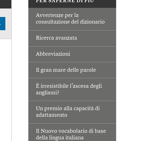
PER SAPERNE DI PIÙ
Avvertenze per la
consultazione del dizionario
A
Ricerca avanzata
Abbreviazioni
Il gran mare delle parole
È irresistibile l’ascesa degli
anglismi?
Un premio alla capacità di
adattamento
Il Nuovo vocabolario di base
della lingua italiana