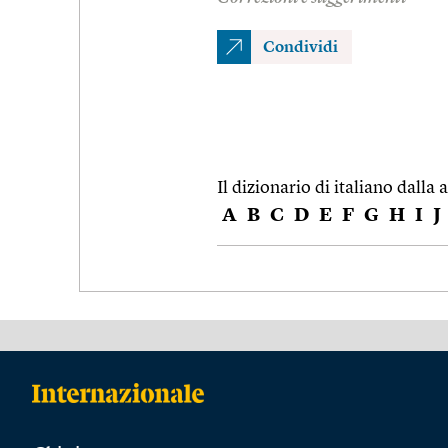
Condividi
Il dizionario di italiano dalla a
A
B
C
D
E
F
G
H
I
J