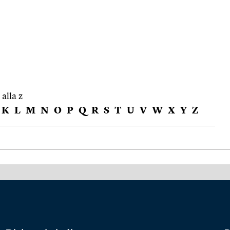
 alla z
K
L
M
N
O
P
Q
R
S
T
U
V
W
X
Y
Z