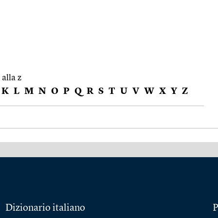
 alla z
K
L
M
N
O
P
Q
R
S
T
U
V
W
X
Y
Z
Dizionario italiano
P