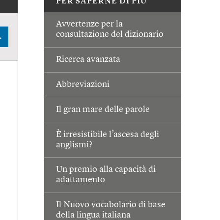
PER SAPERNE DI PIÙ
Avvertenze per la
consultazione del dizionario
A
Ricerca avanzata
Abbreviazioni
Il gran mare delle parole
È irresistibile l’ascesa degli
anglismi?
Un premio alla capacità di
adattamento
Il Nuovo vocabolario di base
della lingua italiana