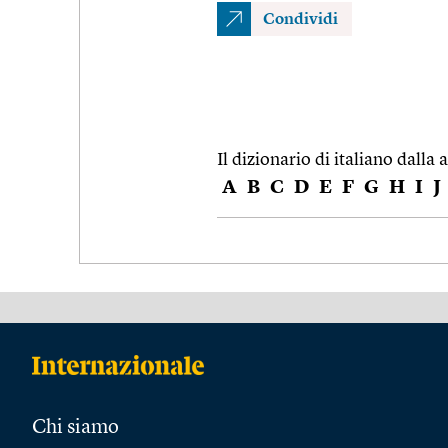
Condividi
Il dizionario di italiano dalla a
A
B
C
D
E
F
G
H
I
J
Chi siamo