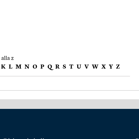
 alla z
K
L
M
N
O
P
Q
R
S
T
U
V
W
X
Y
Z