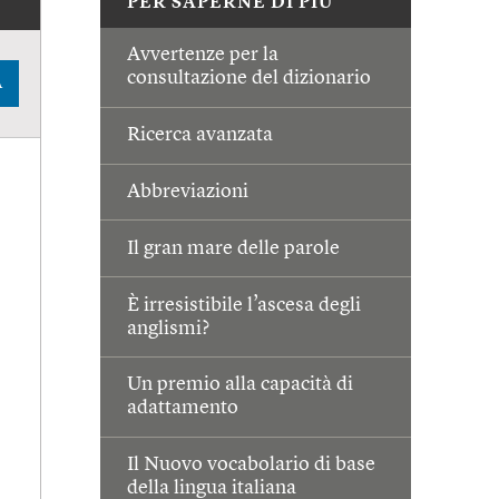
PER SAPERNE DI PIÙ
Avvertenze per la
consultazione del dizionario
A
Ricerca avanzata
Abbreviazioni
Il gran mare delle parole
È irresistibile l’ascesa degli
anglismi?
Un premio alla capacità di
adattamento
Il Nuovo vocabolario di base
della lingua italiana