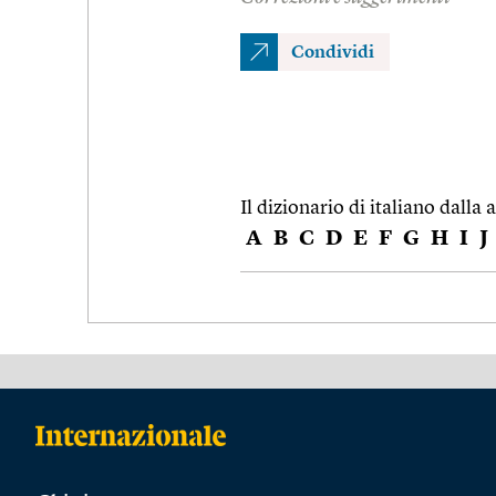
Condividi
Il dizionario di italiano dalla a
A
B
C
D
E
F
G
H
I
J