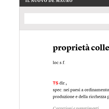
IL NUOVO DE MAURO
proprietà colle
loc.s.f.
TS
dir.
,
spec. nei paesi a ordinamento
produzione e della ricchezza pr
Correzioni e suggerimenti