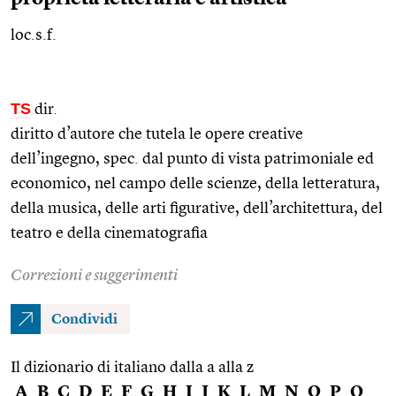
loc.s.f.
TS
dir.
diritto d’autore che tutela le opere creative
dell’ingegno,
spec.
dal punto di vista patrimoniale ed
economico, nel campo delle scienze, della letteratura,
della musica, delle arti figurative, dell’architettura, del
teatro e della cinematografia
Correzioni e suggerimenti
Condividi
Il dizionario di italiano dalla a alla z
A
B
C
D
E
F
G
H
I
J
K
L
M
N
O
P
Q