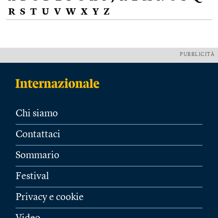
R
S
T
U
V
W
X
Y
Z
PUBBLICITÀ
Chi siamo
Contattaci
Sommario
Festival
Privacy e cookie