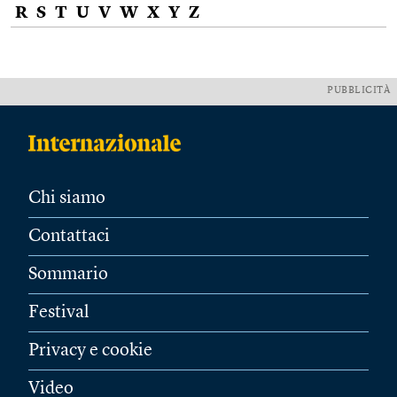
R
S
T
U
V
W
X
Y
Z
PUBBLICITÀ
Chi siamo
Contattaci
Sommario
Festival
Privacy e cookie
Video