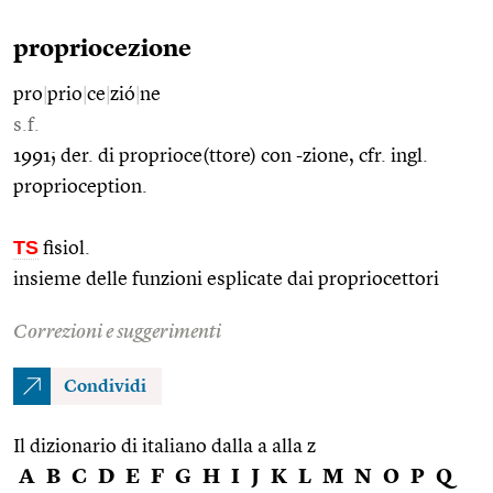
propriocezione
pro
|
prio
|
ce
|
zió
|
ne
s.f.
1991; der. di proprioce(ttore) con -zione, cfr. ingl.
proprioception.
TS
fisiol.
insieme delle funzioni esplicate dai propriocettori
Correzioni e suggerimenti
Condividi
Il dizionario di italiano dalla a alla z
A
B
C
D
E
F
G
H
I
J
K
L
M
N
O
P
Q