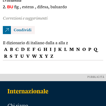
cristianità
2.
BU
fig., estens., difesa, baluardo
Correzioni e suggerimenti
Condividi
Il dizionario di italiano dalla a alla z
A
B
C
D
E
F
G
H
I
J
K
L
M
N
O
P
Q
R
S
T
U
V
W
X
Y
Z
PUBBLICITÀ