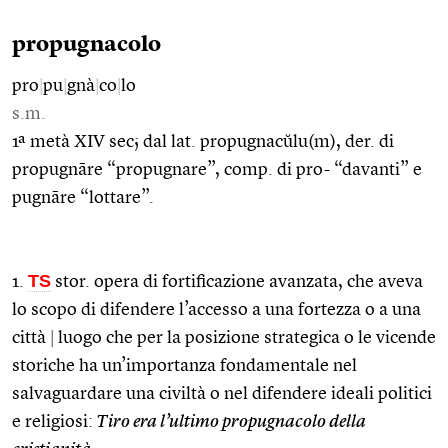
propugnacolo
pro
|
pu
|
gnà
|
co
|
lo
s.m.
1ª metà XIV sec; dal lat. propugnacŭlu(m), der. di
propugnāre “propugnare”, comp. di pro- “davanti” e
pugnāre “lottare”.
TS
1.
stor. opera di fortificazione avanzata, che aveva
lo scopo di difendere l’accesso a una fortezza o a una
città
|
luogo che per la posizione strategica o le vicende
storiche ha un’importanza fondamentale nel
salvaguardare una civiltà o nel difendere ideali politici
e religiosi:
Tiro era l’ultimo propugnacolo della