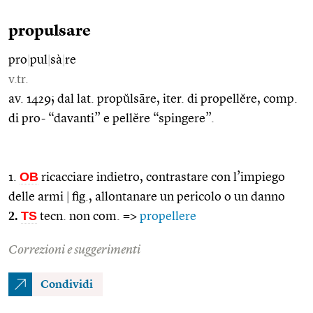
propulsare
pro
|
pul
|
sà
|
re
v.tr.
av. 1429; dal lat. propŭlsāre, iter. di propellĕre, comp.
di pro- “davanti” e pellĕre “spingere”.
OB
1.
ricacciare indietro, contrastare con l’impiego
delle armi
|
fig., allontanare un pericolo o un danno
2.
TS
tecn. non com. =>
propellere
Correzioni e suggerimenti
Condividi