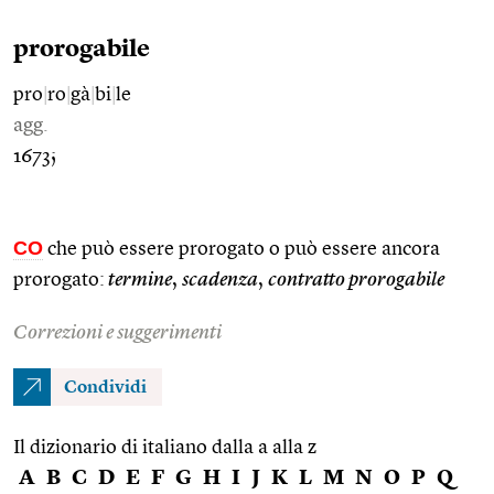
prorogabile
pro
|
ro
|
gà
|
bi
|
le
agg.
1673;
CO
che può essere prorogato o può essere ancora
prorogato:
termine
,
scadenza
,
contratto prorogabile
Correzioni e suggerimenti
Condividi
Il dizionario di italiano dalla a alla z
A
B
C
D
E
F
G
H
I
J
K
L
M
N
O
P
Q