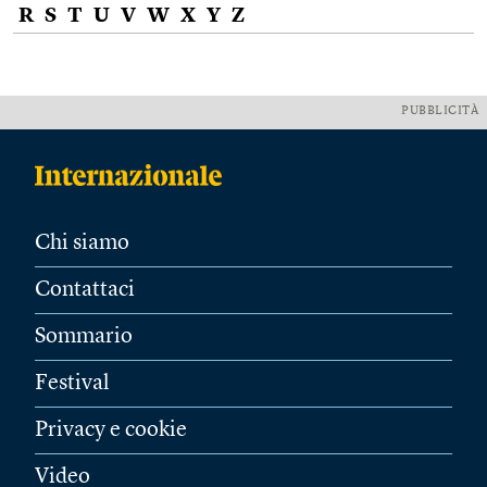
R
S
T
U
V
W
X
Y
Z
PUBBLICITÀ
Chi siamo
Contattaci
Sommario
Festival
Privacy e cookie
Video