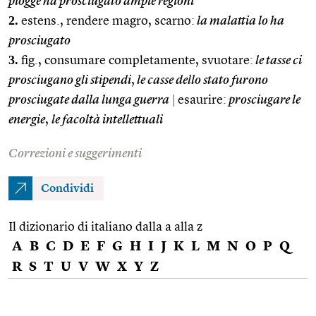
piogge ha prosciugato ampie regioni
2.
estens., rendere magro, scarno:
la malattia lo ha
prosciugato
3.
fig., consumare completamente, svuotare:
le tasse ci
prosciugano gli stipendi
,
le casse dello stato furono
prosciugate dalla lunga guerra
|
esaurire:
prosciugare le
energie
,
le facoltà intellettuali
Correzioni e suggerimenti
Condividi
Il dizionario di italiano dalla a alla z
A
B
C
D
E
F
G
H
I
J
K
L
M
N
O
P
Q
R
S
T
U
V
W
X
Y
Z