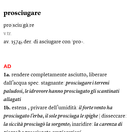
prosciugare
pro
|
sciu
|
gà
|
re
v.tr.
2
av. 1574; der. di asciugare con
pro-.
AD
1a.
rendere completamente asciutto, liberare
dall’acqua spec. stagnante:
prosciugare i terreni
paludosi
,
le idrovore hanno prosciugato gli scantinati
allagati
1b.
estens., privare dell’umidità:
il forte vento ha
prosciugato l’erba
,
il sole prosciuga le spighe
|
disseccare:
la siccità prosciugò la sorgente
; inaridire:
la carenza di