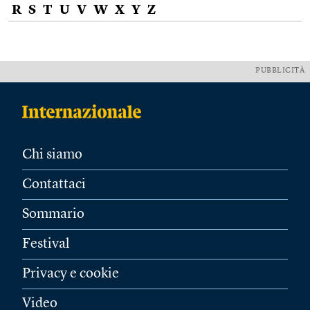
R
S
T
U
V
W
X
Y
Z
PUBBLICITÀ
Chi siamo
Contattaci
Sommario
Festival
Privacy e cookie
Video