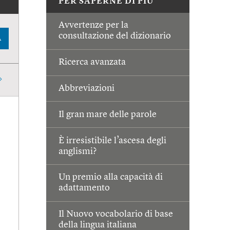
PER SAPERNE DI PIÙ
Avvertenze per la
consultazione del dizionario
A
Ricerca avanzata
Abbreviazioni
Il gran mare delle parole
È irresistibile l’ascesa degli
anglismi?
Un premio alla capacità di
adattamento
Il Nuovo vocabolario di base
della lingua italiana