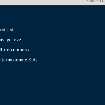
PUBBLICITÀ
odcast
avage love
ltimo numero
nternazionale Kids