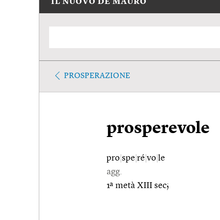
IL NUOVO DE MAURO
PROSPERAZIONE
prosperevole
pro
|
spe
|
ré
|
vo
|
le
agg.
1ª metà XIII sec;