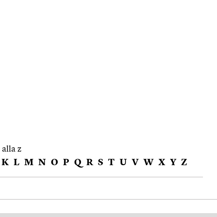
 alla z
K
L
M
N
O
P
Q
R
S
T
U
V
W
X
Y
Z