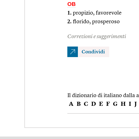
OB
1.
propizio, favorevole
2.
florido, prosperoso
Correzioni e suggerimenti
Condividi
Il dizionario di italiano dalla a
A
B
C
D
E
F
G
H
I
J