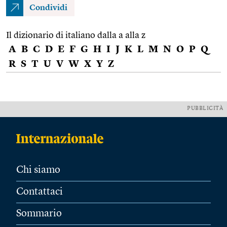
Condividi
Il dizionario di italiano dalla a alla z
A
B
C
D
E
F
G
H
I
J
K
L
M
N
O
P
Q
R
S
T
U
V
W
X
Y
Z
PUBBLICITÀ
Chi siamo
Contattaci
Sommario