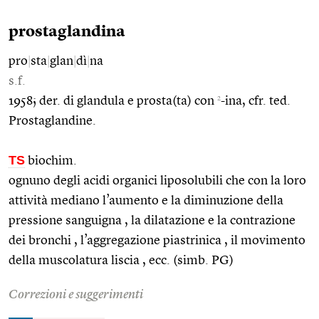
prostaglandina
pro
|
sta
|
glan
|
dì
|
na
s.f.
2
1958; der. di glandula e prosta(ta) con
-ina, cfr. ted.
Prostaglandine.
TS
biochim.
ognuno degli acidi organici liposolubili che con la loro
attività mediano l’aumento e la diminuzione della
pressione sanguigna , la dilatazione e la contrazione
dei bronchi , l’aggregazione piastrinica , il movimento
della muscolatura liscia , ecc. (simb. PG)
Correzioni e suggerimenti