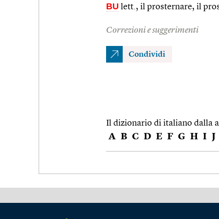
BU
lett., il prosternare, il pro
Correzioni e suggerimenti
Condividi
Il dizionario di italiano dalla a
A
B
C
D
E
F
G
H
I
J