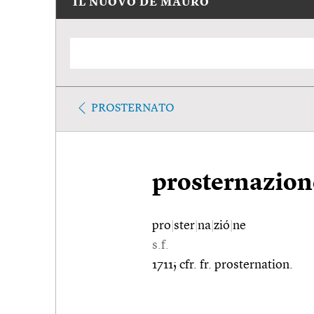
IL NUOVO DE MAURO
PROSTERNATO
prosternazion
pro
|
ster
|
na
|
zió
|
ne
s.f.
1711; cfr. fr. prosternation.