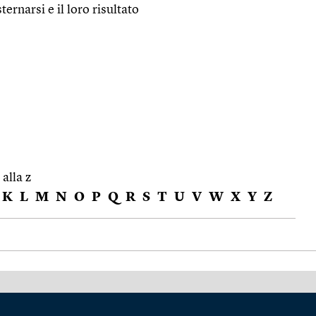
sternarsi e il loro risultato
 alla z
K
L
M
N
O
P
Q
R
S
T
U
V
W
X
Y
Z