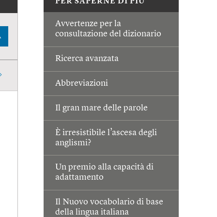
PER SAPERNE DI PIÙ
Avvertenze per la
consultazione del dizionario
A
Ricerca avanzata
Abbreviazioni
Il gran mare delle parole
È irresistibile l’ascesa degli
anglismi?
Un premio alla capacità di
adattamento
Il Nuovo vocabolario di base
della lingua italiana