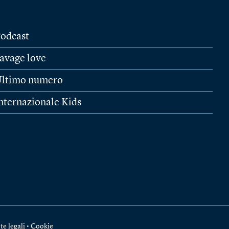
odcast
avage love
ltimo numero
nternazionale Kids
te legali
•
Cookie