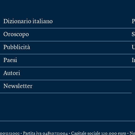
Dizionario italiano
P
Oroscopo
S
Pubblicità
U
Paesi
I
Autori
Newsletter
e 04003131002 • Partita iva 04850721004 • Capitale sociale 120.000 euro •
No