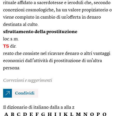
rituale affidato a sacerdotesse e ieroduli che, secondo
concezioni cosmologiche, ha un valore propiziatorio o
viene compiuto in cambio di un’offerta in denaro
destinata al culto.
sfruttamento della prostituzione
loc.s.m.
TS
dir.
reato che consiste nel ricavare denaro o altri vantaggi
economici dall’attività di prostituzione di un’altra
persona
Correzioni e suggerimenti
Condividi
Il dizionario di italiano dalla a alla z
A
B
C
D
E
F
G
H
I
J
K
L
M
N
O
P
Q