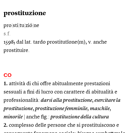
prostituzione
pro
|
sti
|
tu
|
zió
|
ne
s.f.
1598; dal lat. tardo prostitutĭone(m), v. anche
prostituire.
CO
1.
attività di chi offre abitualmente prestazioni
sessuali a fini di lucro con carattere di abitualità e
professionalità:
darsi alla prostituzione
,
esercitare la
prostituzione
,
prostituzione femminile
,
maschile
,
minorile
|
anche fig.:
prostituzione della cultura
2.
complesso delle persone che si prostituiscono e