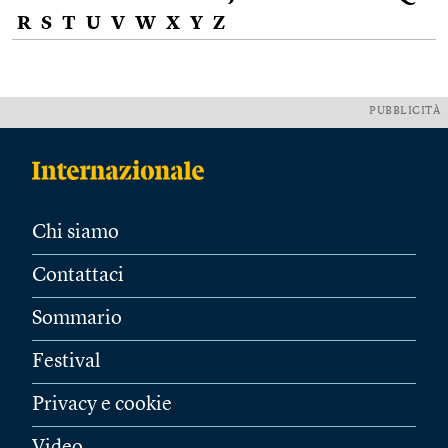
R
S
T
U
V
W
X
Y
Z
PUBBLICITÀ
Chi siamo
Contattaci
Sommario
Festival
Privacy e cookie