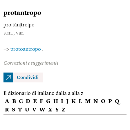
protantropo
pro
|
tàn
|
tro
|
po
s.m., var.
=>
protoantropo
.
Correzioni e suggerimenti
Condividi
Il dizionario di italiano dalla a alla z
A
B
C
D
E
F
G
H
I
J
K
L
M
N
O
P
Q
R
S
T
U
V
W
X
Y
Z