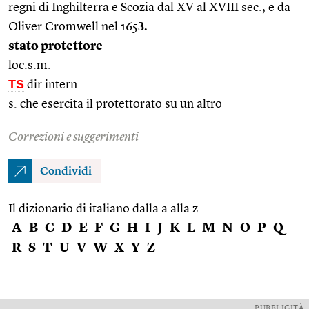
regni di Inghilterra e Scozia dal XV al XVIII sec., e da
3.
Oliver Cromwell nel 165
stato protettore
loc.s.m.
TS
dir.intern.
s. che esercita il protettorato su un altro
Correzioni e suggerimenti
Condividi
Il dizionario di italiano dalla a alla z
A
B
C
D
E
F
G
H
I
J
K
L
M
N
O
P
Q
R
S
T
U
V
W
X
Y
Z
PUBBLICITÀ