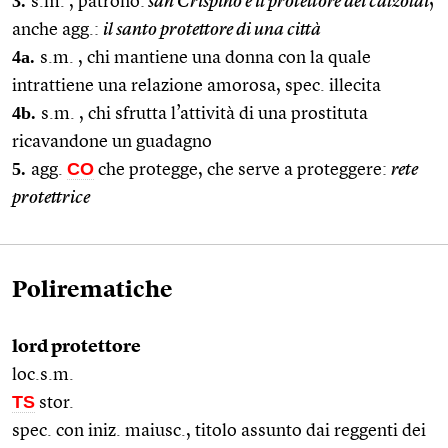
3.
s.m. , patrono:
san Crispino è il protettore dei calzolai
;
anche agg.:
il santo protettore di una città
4a.
s.m. , chi mantiene una donna con la quale
intrattiene una relazione amorosa, spec. illecita
4b.
s.m. , chi sfrutta l’attività di una prostituta
ricavandone un guadagno
5.
CO
agg.
che protegge, che serve a proteggere:
rete
protettrice
Polirematiche
lord protettore
loc.s.m.
TS
stor.
spec. con iniz. maiusc., titolo assunto dai reggenti dei