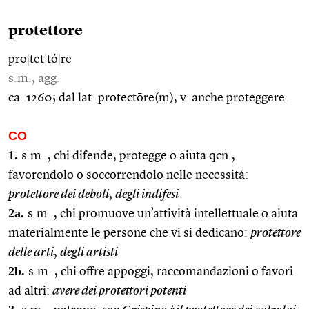
protettore
pro
|
tet
|
tó
|
re
s.m., agg.
ca. 1260; dal lat. protectōre(m), v. anche proteggere.
CO
1.
s.m. , chi difende, protegge o aiuta qcn.,
favorendolo o soccorrendolo nelle necessità:
protettore dei deboli
,
degli indifesi
2a.
s.m. , chi promuove un’attività intellettuale o aiuta
materialmente le persone che vi si dedicano:
protettore
delle arti
,
degli artisti
2b.
s.m. , chi offre appoggi, raccomandazioni o favori
ad altri:
avere dei protettori potenti