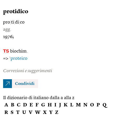
protidico
pro
|
tì
|
di
|
co
agg.
1976;
TS
biochim.
1
=>
proteico
Correzioni e suggerimenti
Condividi
Il dizionario di italiano dalla a alla z
A
B
C
D
E
F
G
H
I
J
K
L
M
N
O
P
Q
R
S
T
U
V
W
X
Y
Z