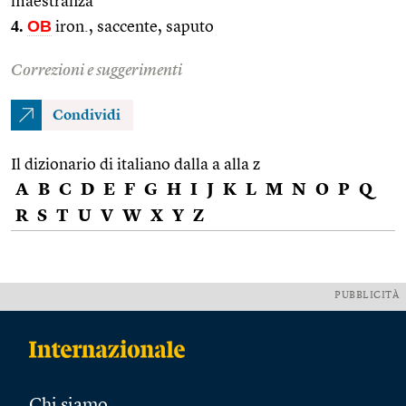
maestranza
4.
OB
iron., saccente, saputo
Correzioni e suggerimenti
Condividi
Il dizionario di italiano dalla a alla z
A
B
C
D
E
F
G
H
I
J
K
L
M
N
O
P
Q
R
S
T
U
V
W
X
Y
Z
PUBBLICITÀ