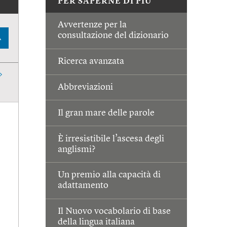
PER SAPERNE DI PIÙ
Avvertenze per la
consultazione del dizionario
A
Ricerca avanzata
Abbreviazioni
Il gran mare delle parole
È irresistibile l’ascesa degli
anglismi?
Un premio alla capacità di
adattamento
Il Nuovo vocabolario di base
della lingua italiana