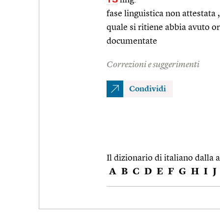
fase linguistica non attestata 
quale si ritiene abbia avuto o
documentate
Correzioni e suggerimenti
Condividi
Il dizionario di italiano dalla a
A
B
C
D
E
F
G
H
I
J