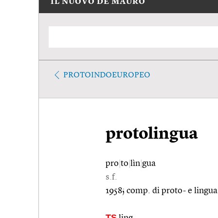
IL NUOVO DE MAURO
PROTOINDOEUROPEO
protolingua
pro
|
to
|
lìn
|
gua
s.f.
1958; comp. di proto- e lingua
TS
ling.