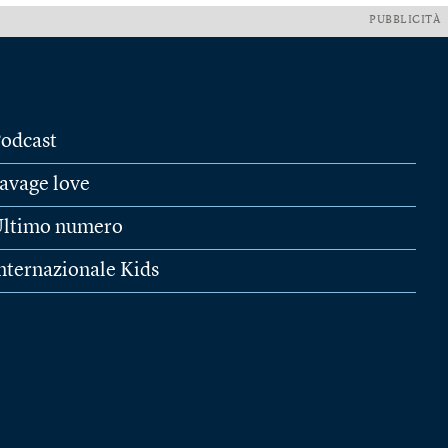
PUBBLICITÀ
odcast
avage love
ltimo numero
nternazionale Kids