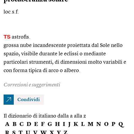
loc.s.f.
TS
astrofis.
grossa nube incandescente proiettata dal Sole nello
spazio, visibile durante le eclissi o mediante
particolari strumenti, di dimensioni molto variabili e
con forma tipica di arco o albero.
Correzioni e suggerimenti
Condividi
Il dizionario di italiano dalla a alla z
A
B
C
D
E
F
G
H
I
J
K
L
M
N
O
P
Q
R
S
T
U
V
W
X
Y
Z