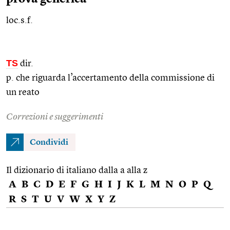
loc.s.f.
TS
dir.
p. che riguarda l’accertamento della commissione di
un reato
Correzioni e suggerimenti
Condividi
Il dizionario di italiano dalla a alla z
A
B
C
D
E
F
G
H
I
J
K
L
M
N
O
P
Q
R
S
T
U
V
W
X
Y
Z