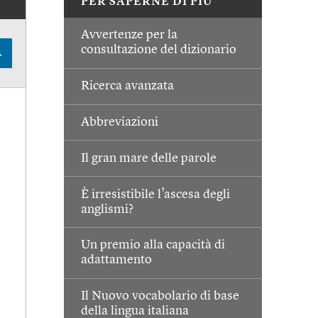
PER SAPERNE DI PIÙ
Avvertenze per la
consultazione del dizionario
A
Ricerca avanzata
Abbreviazioni
Il gran mare delle parole
È irresistibile l’ascesa degli
anglismi?
Un premio alla capacità di
adattamento
Il Nuovo vocabolario di base
della lingua italiana