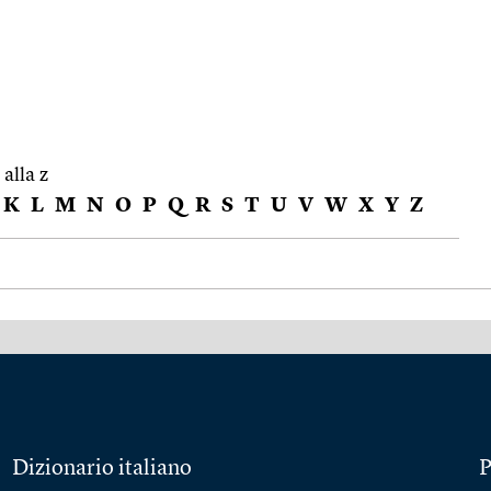
 alla z
K
L
M
N
O
P
Q
R
S
T
U
V
W
X
Y
Z
Dizionario italiano
P