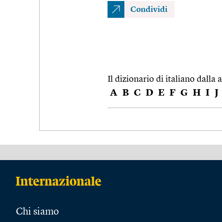
Condividi
Il dizionario di italiano dalla a
A
B
C
D
E
F
G
H
I
J
Chi siamo