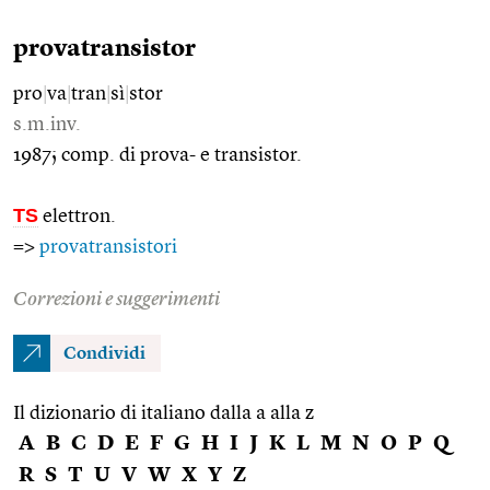
provatransistor
pro
|
va
|
tran
|
sì
|
stor
s.m.inv.
1987; comp. di prova- e transistor.
TS
elettron.
=>
provatransistori
Correzioni e suggerimenti
Condividi
Il dizionario di italiano dalla a alla z
A
B
C
D
E
F
G
H
I
J
K
L
M
N
O
P
Q
R
S
T
U
V
W
X
Y
Z