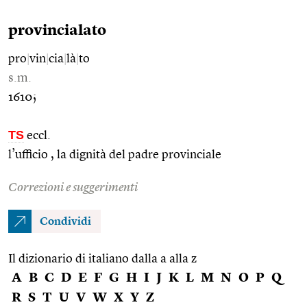
provincialato
pro
|
vin
|
cia
|
là
|
to
s.m.
1610;
TS
eccl.
l’ufficio , la dignità del padre provinciale
Correzioni e suggerimenti
Condividi
Il dizionario di italiano dalla a alla z
A
B
C
D
E
F
G
H
I
J
K
L
M
N
O
P
Q
R
S
T
U
V
W
X
Y
Z