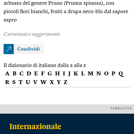
arbusto del genere Pruno (Prunus spinosa), con
piccoli fiori bianchi, frutti a drupa nero-blu dal sapore
aspro
Correzioni e suggerimenti
Condividi
Il dizionario di italiano dalla a alla z
A
B
C
D
E
F
G
H
I
J
K
L
M
N
O
P
Q
R
S
T
U
V
W
X
Y
Z
PUBBLICITÀ