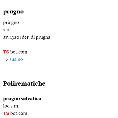
prugno
prù
|
gno
s.m.
av. 1320; der. di prugna.
TS
bot.com.
=>
susino
Polirematiche
prugno selvatico
loc.s.m.
TS
bot.com.