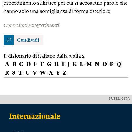
procedimento stilistico per cui si accostano parole che
hanno solo una somiglianza di forma esteriore
Correzioni e suggerimenti
Condividi
Il dizionario di italiano dalla a alla z
A
B
C
D
E
F
G
H
I
J
K
L
M
N
O
P
Q
R
S
T
U
V
W
X
Y
Z
PUBBLICITÀ