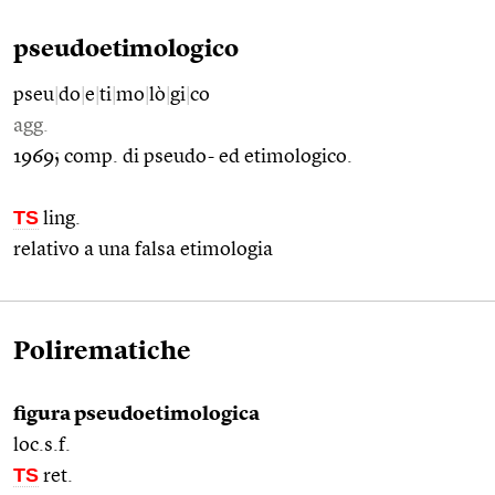
pseudoetimologico
pseu
|
do
|
e
|
ti
|
mo
|
lò
|
gi
|
co
agg.
1969; comp. di pseudo- ed etimologico.
TS
ling.
relativo a una falsa etimologia
Polirematiche
figura pseudoetimologica
loc.s.f.
TS
ret.