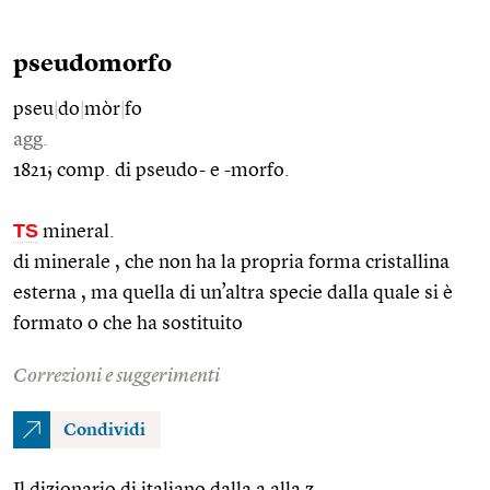
pseudomorfo
pseu
|
do
|
mòr
|
fo
agg.
1821; comp. di pseudo- e -morfo.
TS
mineral.
di minerale , che non ha la propria forma cristallina
esterna , ma quella di un’altra specie dalla quale si è
formato o che ha sostituito
Correzioni e suggerimenti
Condividi
Il dizionario di italiano dalla a alla z