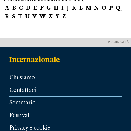
A
B
C
D
E
F
G
H
I
J
K
L
M
N
O
P
Q
R
S
T
U
V
W
X
Y
Z
PUBBLICITÀ
Chi siamo
Contattaci
Sommario
Festival
Privacy e cookie