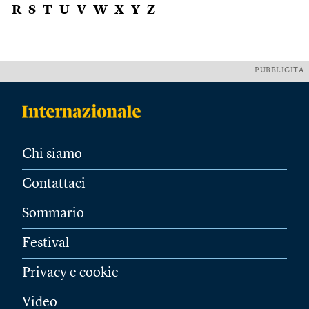
R
S
T
U
V
W
X
Y
Z
PUBBLICITÀ
Chi siamo
Contattaci
Sommario
Festival
Privacy e cookie
Video