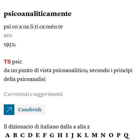
psicoanaliticamente
psi
|
co
|
a
|
na
|
li
|
ti
|
ca
|
mén
|
te
avv.
1931;
TS
psic.
da un punto di vista psicoanalitico; secondo i principi
della psicoanalisi
Correzioni e suggerimenti
Condividi
Il dizionario di italiano dalla a alla z
A
B
C
D
E
F
G
H
I
J
K
L
M
N
O
P
Q