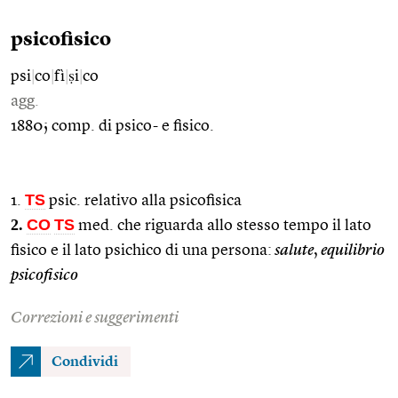
psicofisico
psi
|
co
|
fì
|
ṣi
|
co
agg.
1880; comp. di psico- e fisico.
TS
1.
psic. relativo alla psicofisica
2.
CO
TS
med. che riguarda allo stesso tempo il lato
fisico e il lato psichico di una persona:
salute
,
equilibrio
psicofisico
Correzioni e suggerimenti
Condividi