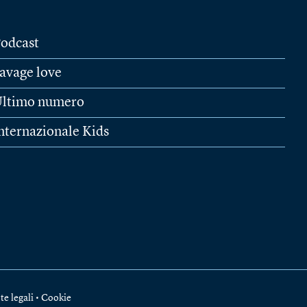
odcast
avage love
ltimo numero
nternazionale Kids
te legali
•
Cookie