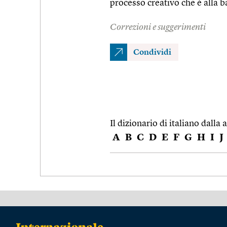
processo creativo che è alla 
Correzioni e suggerimenti
Condividi
Il dizionario di italiano dalla a
A
B
C
D
E
F
G
H
I
J