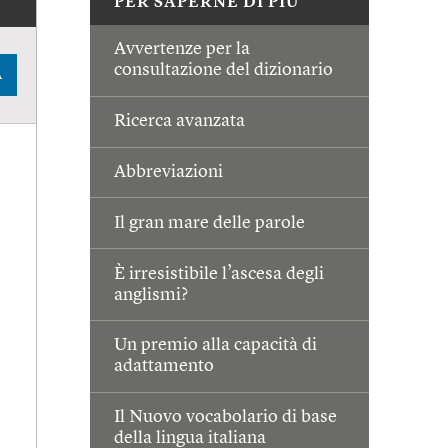
PER SAPERNE DI PIÙ
Avvertenze per la
consultazione del dizionario
A
Ricerca avanzata
Abbreviazioni
Il gran mare delle parole
È irresistibile l’ascesa degli
anglismi?
Un premio alla capacità di
adattamento
Il Nuovo vocabolario di base
della lingua italiana