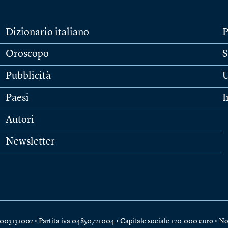
Dizionario italiano
P
Oroscopo
S
Pubblicità
U
Paesi
I
Autori
Newsletter
e 04003131002 • Partita iva 04850721004 • Capitale sociale 120.000 euro •
No