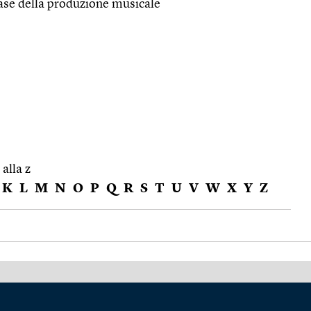
base della produzione musicale
 alla z
K
L
M
N
O
P
Q
R
S
T
U
V
W
X
Y
Z