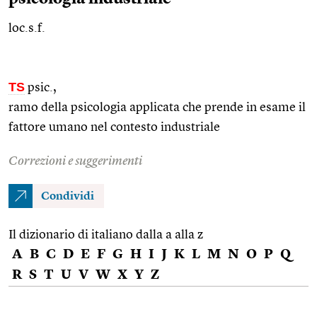
loc.s.f.
TS
psic.
,
ramo della psicologia applicata che prende in esame il
fattore umano nel contesto industriale
Correzioni e suggerimenti
Condividi
Il dizionario di italiano dalla a alla z
A
B
C
D
E
F
G
H
I
J
K
L
M
N
O
P
Q
R
S
T
U
V
W
X
Y
Z