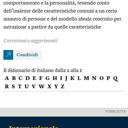
comportamento e la personalità, tenendo conto
dell’insieme delle caratteristiche comuni a un certo
numero di persone e del modello ideale costruito per
astrazione a partire da quelle caratteristiche
Correzioni e suggerimenti
Condividi
Il dizionario di italiano dalla a alla z
A
B
C
D
E
F
G
H
I
J
K
L
M
N
O
P
Q
R
S
T
U
V
W
X
Y
Z
PUBBLICITÀ