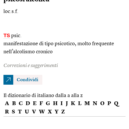
loc.s.f.
TS
psic.
manifestazione di tipo psicotico, molto frequente
nell’alcolismo cronico
Correzioni e suggerimenti
Condividi
Il dizionario di italiano dalla a alla z
A
B
C
D
E
F
G
H
I
J
K
L
M
N
O
P
Q
R
S
T
U
V
W
X
Y
Z