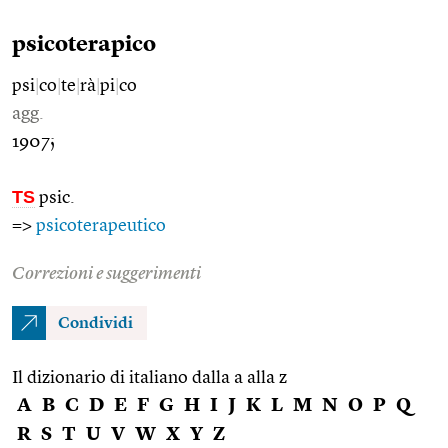
psicoterapico
psi
|
co
|
te
|
rà
|
pi
|
co
agg.
1907;
TS
psic.
=>
psicoterapeutico
Correzioni e suggerimenti
Condividi
Il dizionario di italiano dalla a alla z
A
B
C
D
E
F
G
H
I
J
K
L
M
N
O
P
Q
R
S
T
U
V
W
X
Y
Z