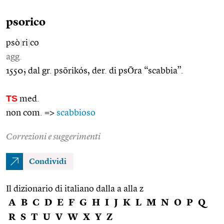
psorico
psò
|
ri
|
co
agg.
1550; dal gr. psōrikós, der. di psṒra “scabbia”.
TS
med.
non com. =>
scabbioso
Correzioni e suggerimenti
Condividi
Il dizionario di italiano dalla a alla z
A
B
C
D
E
F
G
H
I
J
K
L
M
N
O
P
Q
R
S
T
U
V
W
X
Y
Z