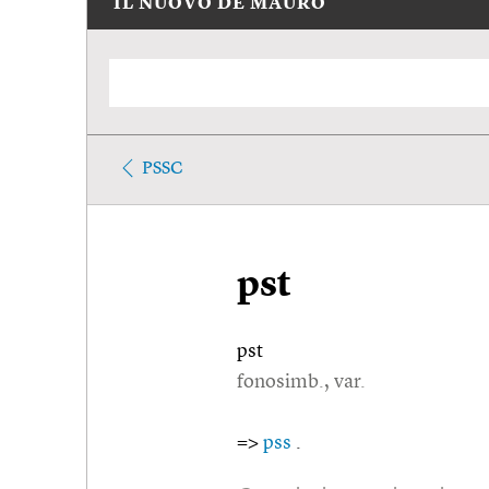
IL NUOVO DE MAURO
PSSC
pst
pst
fonosimb., var.
=>
pss
.