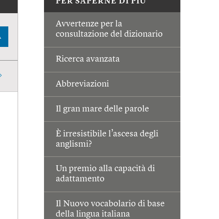
PER SAPERNE DI PIÙ
Avvertenze per la
consultazione del dizionario
A
Ricerca avanzata
Abbreviazioni
Il gran mare delle parole
È irresistibile l’ascesa degli
anglismi?
Un premio alla capacità di
adattamento
Il Nuovo vocabolario di base
della lingua italiana