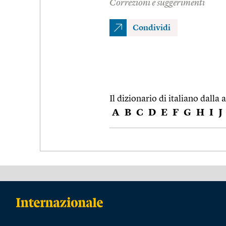
Correzioni e suggerimenti
Condividi
Il dizionario di italiano dalla a
A
B
C
D
E
F
G
H
I
J