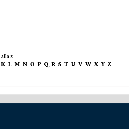
 alla z
K
L
M
N
O
P
Q
R
S
T
U
V
W
X
Y
Z