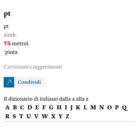
pt
pt
simb.
TS
metrol.
1
pinta.
Correzioni e suggerimenti
Condividi
Il dizionario di italiano dalla a alla z
A
B
C
D
E
F
G
H
I
J
K
L
M
N
O
P
Q
R
S
T
U
V
W
X
Y
Z