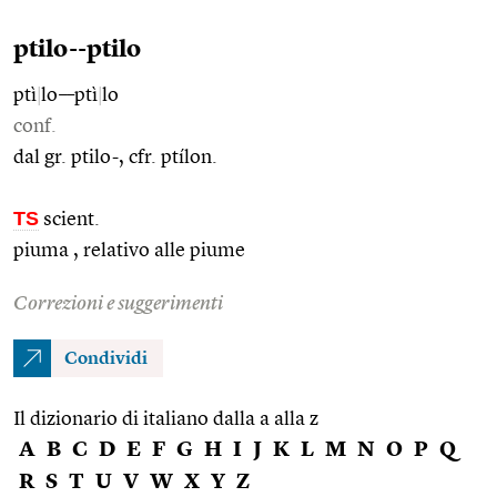
ptilo--ptilo
ptì
|
lo––ptì
|
lo
conf.
dal gr. ptilo-, cfr. ptílon.
TS
scient.
piuma , relativo alle piume
Correzioni e suggerimenti
Condividi
Il dizionario di italiano dalla a alla z
A
B
C
D
E
F
G
H
I
J
K
L
M
N
O
P
Q
R
S
T
U
V
W
X
Y
Z