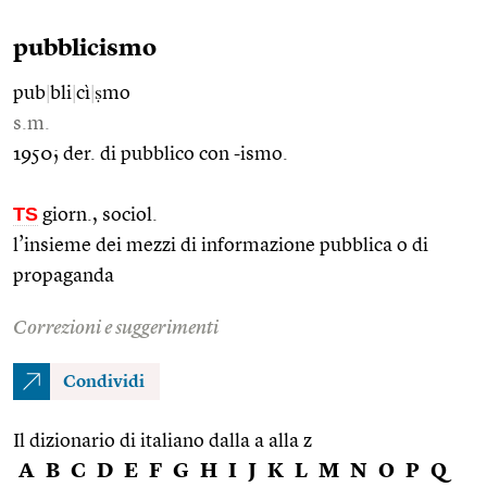
pubblicismo
pub
|
bli
|
cì
|
ṣmo
s.m.
1950; der. di pubblico con -ismo.
TS
giorn., sociol.
l’insieme dei mezzi di informazione pubblica o di
propaganda
Correzioni e suggerimenti
Condividi
Il dizionario di italiano dalla a alla z
A
B
C
D
E
F
G
H
I
J
K
L
M
N
O
P
Q