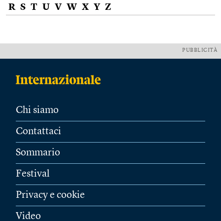
R
S
T
U
V
W
X
Y
Z
PUBBLICITÀ
Chi siamo
Contattaci
Sommario
Festival
Privacy e cookie
Video