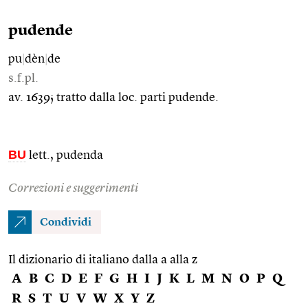
pudende
pu
|
dèn
|
de
s.f.pl.
av. 1639; tratto dalla loc. parti pudende.
BU
lett., pudenda
Correzioni e suggerimenti
Condividi
Il dizionario di italiano dalla a alla z
A
B
C
D
E
F
G
H
I
J
K
L
M
N
O
P
Q
R
S
T
U
V
W
X
Y
Z