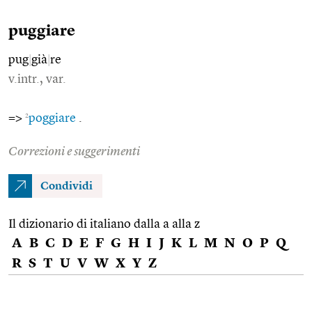
puggiare
pug
|
già
|
re
v.intr., var.
2
=>
poggiare
.
Correzioni e suggerimenti
Condividi
Il dizionario di italiano dalla a alla z
A
B
C
D
E
F
G
H
I
J
K
L
M
N
O
P
Q
R
S
T
U
V
W
X
Y
Z