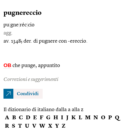
pugnereccio
pu
|
gne
|
réc
|
cio
agg.
av. 1348; der. di pugnere con -ereccio.
OB
che punge, appuntito
Correzioni e suggerimenti
Condividi
Il dizionario di italiano dalla a alla z
A
B
C
D
E
F
G
H
I
J
K
L
M
N
O
P
Q
R
S
T
U
V
W
X
Y
Z