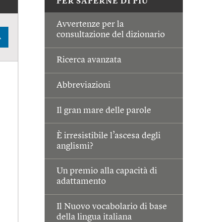
PER SAPERNE DI PIÙ
Avvertenze per la
consultazione del dizionario
A
Ricerca avanzata
Abbreviazioni
Il gran mare delle parole
È irresistibile l’ascesa degli
anglismi?
Un premio alla capacità di
adattamento
Il Nuovo vocabolario di base
della lingua italiana