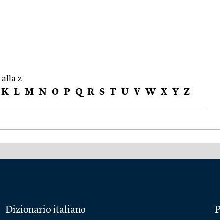
 alla z
K
L
M
N
O
P
Q
R
S
T
U
V
W
X
Y
Z
Dizionario italiano
P