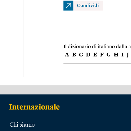
Condividi
Il dizionario di italiano dalla a
A
B
C
D
E
F
G
H
I
J
Chi siamo