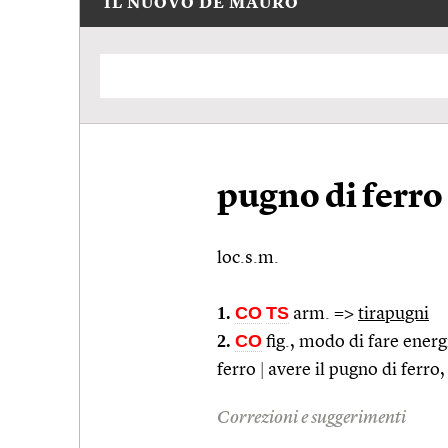
IL NUOVO DE MAURO
pugno di ferro
loc.s.m.
1.
CO
TS
arm.
=>
tirapugni
2.
CO
fig.
, modo di fare ener
ferro
|
avere il pugno di ferro,
Correzioni e suggerimenti