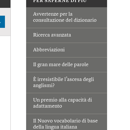
PER SAPERNE DI PIÙ
Avvertenze per la
consultazione del dizionario
A
Ricerca avanzata
Abbreviazioni
Il gran mare delle parole
È irresistibile l’ascesa degli
anglismi?
Un premio alla capacità di
adattamento
Il Nuovo vocabolario di base
della lingua italiana