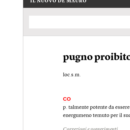
IL NUOVO DE MAURO
pugno proibit
loc.s.m.
CO
p. talmente potente da esser
energumeno temuto per il su
Correzioni e suggerimenti