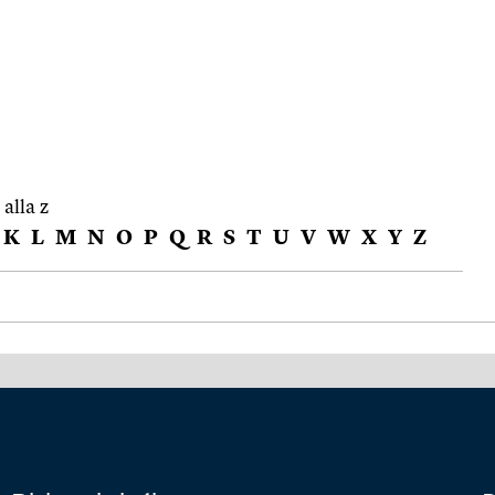
 alla z
K
L
M
N
O
P
Q
R
S
T
U
V
W
X
Y
Z