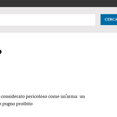
CERC
o
e considerato pericoloso come un’arma: un
o pugno proibito