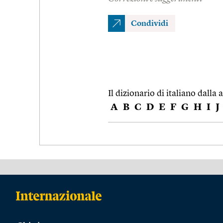
Condividi
Il dizionario di italiano dalla a
A
B
C
D
E
F
G
H
I
J