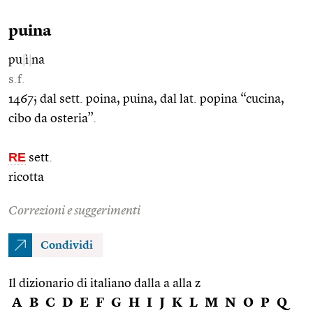
puina
pu
|
ì
|
na
s.f.
1467; dal sett. poina, puina, dal lat. popina “cucina,
cibo da osteria”.
RE
sett.
ricotta
Correzioni e suggerimenti
Condividi
Il dizionario di italiano dalla a alla z
A
B
C
D
E
F
G
H
I
J
K
L
M
N
O
P
Q