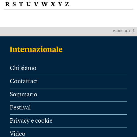
R
S
T
U
V
W
X
Y
Z
PUBBLICITÀ
Chi siamo
Contattaci
Sommario
Festival
Privacy e cookie
Video